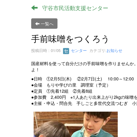
守谷市民活動支援センター
一覧へ
手前味噌をつくろう
投稿日時 : 01/05
センター
カテゴリ:
お知らせ
国産材料を使って自分だけの手前味噌を作りませんか
よ！
●日時 ①2月5日(木) ②2月7日(土) 10:00～12:00
●会場 もりや学びの里 調理室（予定）
●定員 ①先着12組 ②先着8組
●参加費 2,400円 ※1人あたり出来上がり2kgの味
●主催・申込・問合先 手しごと多世代交流つむぎ 小澤 ☏090-26