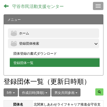
守谷市民活動支援センター
Toggl
メニュー
ホーム
登録団体検索
団体登録の書式ダウンロード
登録団体一覧
登録団体一覧（更新日時順）
5件
作成日時(降順)
男女共同参画
団体名
北関東しあわせライフキャリア推進会守谷支