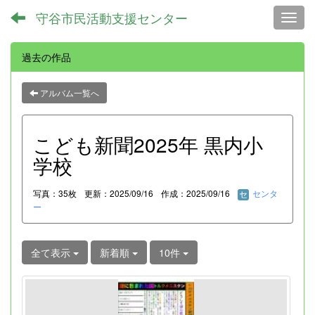
守谷市民活動支援センター
Toggl
過去の作品
アルバム一覧へ
こども新聞2025年 黒内小
学校
写真：35枚
更新：2025/09/16
作成：2025/09/16
センタ
ー
全て表示
新着順
10件