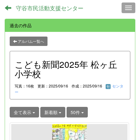
守谷市民活動支援センター
Toggl
過去の作品
アルバム一覧へ
こども新聞2025年 松ヶ丘
小学校
写真：16枚
更新：2025/09/16
作成：2025/09/16
センタ
ー
全て表示
新着順
50件