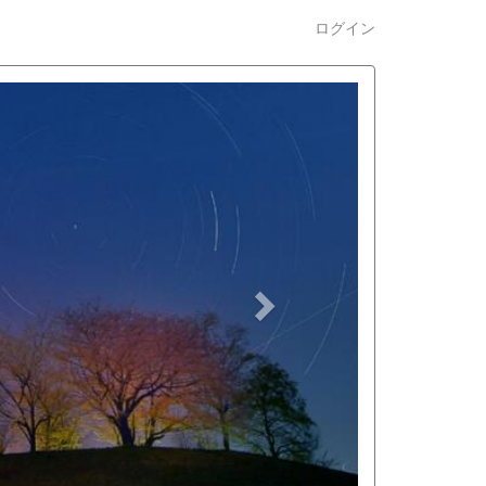
ログイン
n
e
x
t