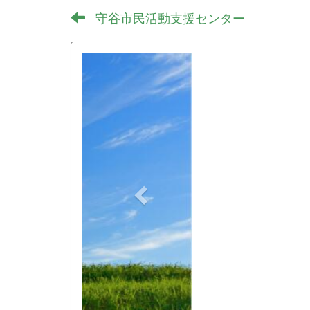
守谷市民活動支援センター
p
r
e
v
i
o
u
s