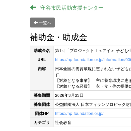
守谷市民活動支援センター
一覧へ
補助金・助成金
助成金名
第1回「プロジェクトⅠ＜アイ＞ 子ども
URL
https://np-foundation.or.jp/information/0
内容
日本全国の養育環境に恵まれない子ども
す。
【対象となる事業】 主に養育環境に恵
【対象となる経費】 衣・食・住の提供
募集期間
2026年3月23日
募集団体
公益財団法人 日本フィランソロピック財
団体HP
https://np-foundation.or.jp/
カテゴリ
社会教育