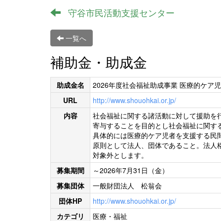
守谷市民活動支援センター
一覧へ
補助金・助成金
助成金名
2026年度社会福祉助成事業 医療的ケア
URL
http://www.shouohkai.or.jp/
内容
社会福祉に関する諸活動に対して援助を
寄与することを目的とし社会福祉に関す
具体的には医療的ケア児者を支援する民
原則として法人、団体であること。法人
対象外とします。
募集期間
～2026年7月31日（金）
募集団体
一般財団法人 松翁会
団体HP
http://www.shouohkai.or.jp/
カテゴリ
医療・福祉