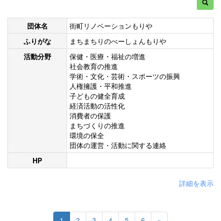
団体名
街町リノベーションもりや
ふりがな
まちまちりのべーしょんもりや
活動分野
保健・医療・福祉の増進
社会教育の推進
学術・文化・芸術・スポーツの振興
人権擁護・平和推進
子どもの健全育成
経済活動の活性化
消費者の保護
まちづくりの推進
環境の保全
団体の運営・活動に関する連絡
HP
詳細を表示
1
2
3
4
5
6
»