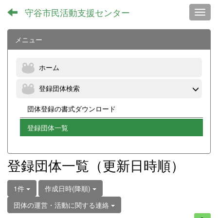
守谷市民活動支援センター
Toggl
メニュー
ホーム
登録団体検索
団体登録の書式ダウンロード
登録団体一覧
登録団体一覧（更新日時順）
1件
作成日時(降順)
団体の運営・活動に関する連絡