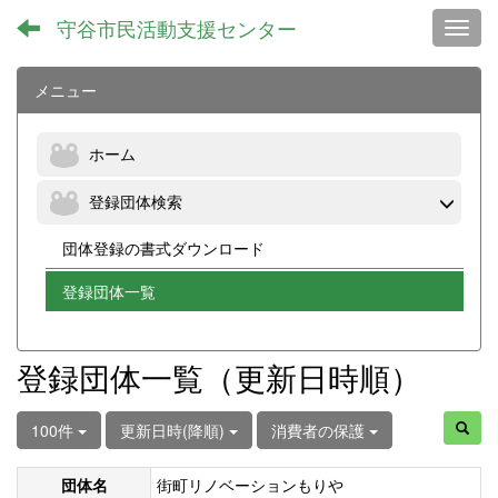
守谷市民活動支援センター
Toggl
メニュー
ホーム
登録団体検索
団体登録の書式ダウンロード
登録団体一覧
登録団体一覧（更新日時順）
100件
更新日時(降順)
消費者の保護
団体名
街町リノベーションもりや