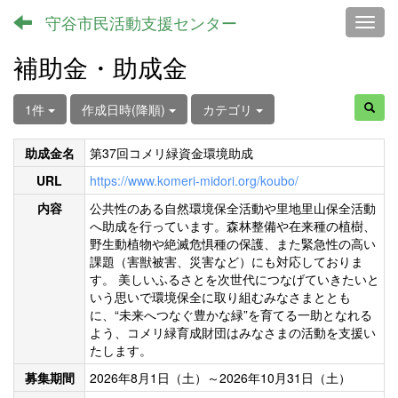
守谷市民活動支援センター
Toggl
補助金・助成金
1件
作成日時(降順)
カテゴリ
助成金名
第37回コメリ緑資金環境助成
URL
https://www.komeri-midori.org/koubo/
内容
公共性のある自然環境保全活動や里地里山保全活動
へ助成を行っています。森林整備や在来種の植樹、
野生動植物や絶滅危惧種の保護、また緊急性の高い
課題（害獣被害、災害など）にも対応しておりま
す。 美しいふるさとを次世代につなげていきたいと
いう思いで環境保全に取り組むみなさまととも
に、“未来へつなぐ豊かな緑”を育てる一助となれる
よう、コメリ緑育成財団はみなさまの活動を支援い
たします。
募集期間
2026年8月1日（土）～2026年10月31日（土）