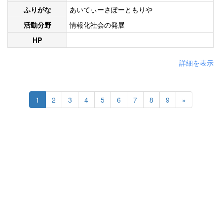
ふりがな
あいてぃーさぽーともりや
活動分野
情報化社会の発展
HP
詳細を表示
1
2
3
4
5
6
7
8
9
»