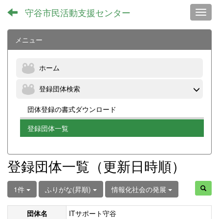
守谷市民活動支援センター
Toggl
メニュー
ホーム
登録団体検索
団体登録の書式ダウンロード
登録団体一覧
登録団体一覧（更新日時順）
1件
ふりがな(昇順)
情報化社会の発展
団体名
ITサポート守谷