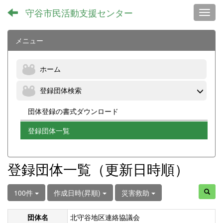
守谷市民活動支援センター
Toggl
メニュー
ホーム
登録団体検索
団体登録の書式ダウンロード
登録団体一覧
登録団体一覧（更新日時順）
100件
作成日時(昇順)
災害救助
団体名
北守谷地区連絡協議会