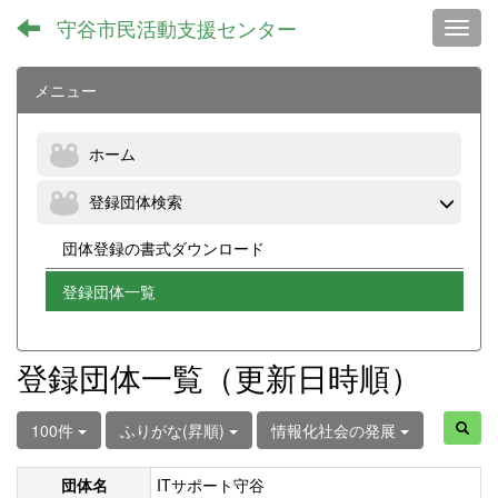
守谷市民活動支援センター
Toggl
メニュー
ホーム
登録団体検索
団体登録の書式ダウンロード
登録団体一覧
登録団体一覧（更新日時順）
100件
ふりがな(昇順)
情報化社会の発展
団体名
ITサポート守谷