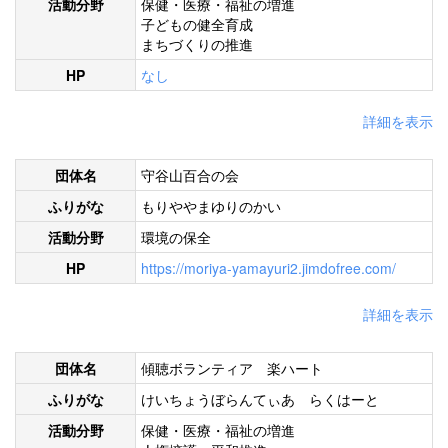
活動分野
保健・医療・福祉の増進
子どもの健全育成
まちづくりの推進
HP
なし
詳細を表示
団体名
守谷山百合の会
ふりがな
もりややまゆりのかい
活動分野
環境の保全
HP
https://moriya-yamayuri2.jimdofree.com/
詳細を表示
団体名
傾聴ボランティア 楽ハート
ふりがな
けいちょうぼらんてぃあ らくはーと
活動分野
保健・医療・福祉の増進