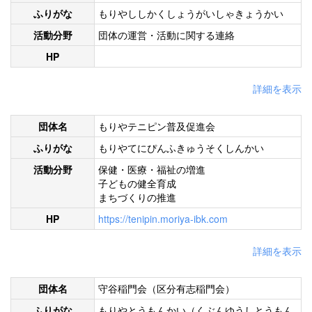
ふりがな
もりやししかくしょうがいしゃきょうかい
活動分野
団体の運営・活動に関する連絡
HP
詳細を表示
団体名
もりやテニピン普及促進会
ふりがな
もりやてにぴんふきゅうそくしんかい
活動分野
保健・医療・福祉の増進
子どもの健全育成
まちづくりの推進
HP
https://tenipin.moriya-ibk.com
詳細を表示
団体名
守谷稲門会（区分有志稲門会）
ふりがな
もりやとうもんかい（くぶんゆうしとうもん