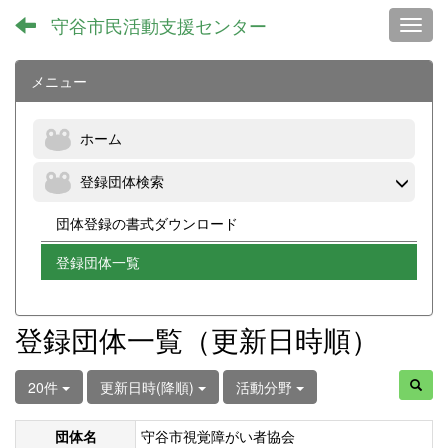
守谷市民活動支援センター
Toggl
メニュー
ホーム
登録団体検索
団体登録の書式ダウンロード
登録団体一覧
登録団体一覧（更新日時順）
20件
更新日時(降順)
活動分野
団体名
守谷市視覚障がい者協会