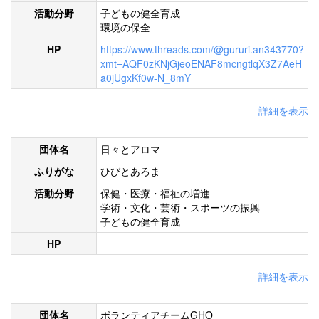
活動分野
子どもの健全育成
環境の保全
HP
https://www.threads.com/@gururi.an343770?
xmt=AQF0zKNjGjeoENAF8mcngtlqX3Z7AeH
a0jUgxKf0w-N_8mY
詳細を表示
団体名
日々とアロマ
ふりがな
ひびとあろま
活動分野
保健・医療・福祉の増進
学術・文化・芸術・スポーツの振興
子どもの健全育成
HP
詳細を表示
団体名
ボランティアチームGHO