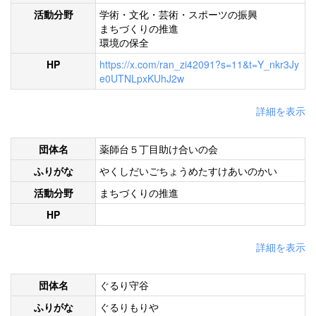
活動分野
学術・文化・芸術・スポーツの振興
まちづくりの推進
環境の保全
HP
https://x.com/ran_zi42091?s=11&t=Y_nkr3Jy
e0UTNLpxKUhJ2w
詳細を表示
団体名
薬師台５丁目助け合いの会
ふりがな
やくしだいごちょうめたすけあいのかい
活動分野
まちづくりの推進
HP
詳細を表示
団体名
ぐるり守谷
ふりがな
ぐるりもりや