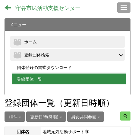
守谷市民活動支援センター
Toggl
メニュー
ホーム
登録団体検索
団体登録の書式ダウンロード
登録団体一覧
登録団体一覧（更新日時順）
10件
更新日時(降順)
男女共同参画
団体名
地域元気活動サポート隊