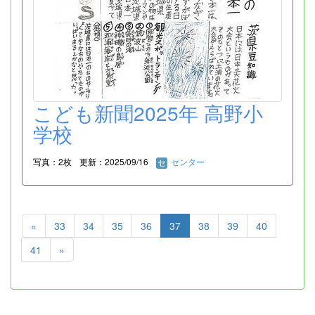
こども新聞2025年 高野小
学校
写真：2枚
更新：2025/09/16
センター
«
33
34
35
36
37
38
39
40
41
»