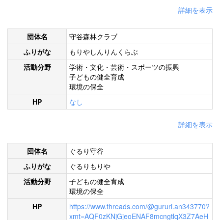
詳細を表示
団体名
守谷森林クラブ
ふりがな
もりやしんりんくらぶ
活動分野
学術・文化・芸術・スポーツの振興
子どもの健全育成
環境の保全
HP
なし
詳細を表示
団体名
ぐるり守谷
ふりがな
ぐるりもりや
活動分野
子どもの健全育成
環境の保全
HP
https://www.threads.com/@gururi.an343770?
xmt=AQF0zKNjGjeoENAF8mcngtlqX3Z7AeH