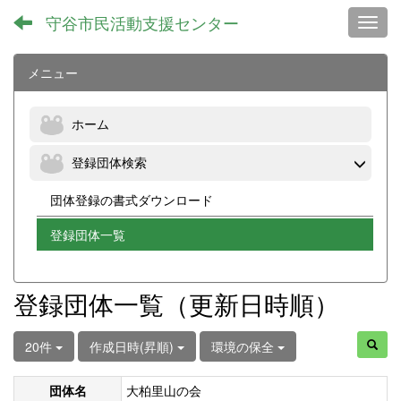
守谷市民活動支援センター
Toggl
メニュー
ホーム
登録団体検索
団体登録の書式ダウンロード
登録団体一覧
登録団体一覧（更新日時順）
20件
作成日時(昇順)
環境の保全
団体名
大柏里山の会