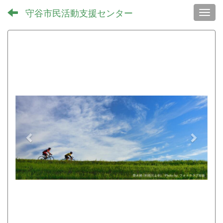
守谷市民活動支援センター
Toggl
p
n
r
e
e
x
v
t
i
o
u
s